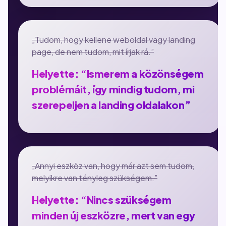
„Tudom, hogy kellene weboldal vagy landing
page, de nem tudom, mit írjak rá.”
Helyette: “Ismerem a közönségem
problémáit, így mindig tudom, mi
szerepeljen a landing oldalakon”
„Annyi eszköz van, hogy már azt sem tudom,
melyikre van tényleg szükségem.”
Helyette: “Nincs szükségem
minden új eszközre, mert van egy