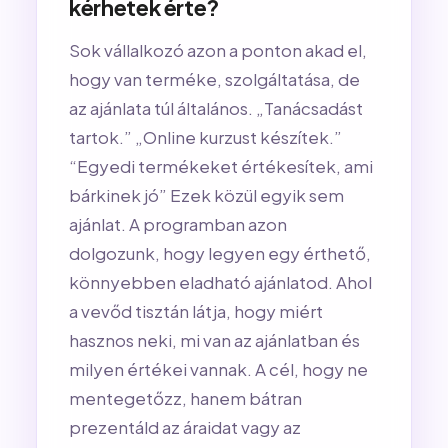
kérhetek érte?
Sok vállalkozó azon a ponton akad el,
hogy van terméke, szolgáltatása, de
az ajánlata túl általános. „Tanácsadást
tartok.” „Online kurzust készítek.”
“Egyedi termékeket értékesítek, ami
bárkinek jó” Ezek közül egyik sem
ajánlat. A programban azon
dolgozunk, hogy legyen egy érthető,
könnyebben eladható ajánlatod. Ahol
a vevőd tisztán látja, hogy miért
hasznos neki, mi van az ajánlatban és
milyen értékei vannak. A cél, hogy ne
mentegetőzz, hanem bátran
prezentáld az áraidat vagy az