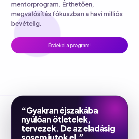
mentorprogram. Érthetően,
megvalósítás fókuszban a havi milliós
bevételig.
Érdekel a program!
“Gyakran éjszakába
nyúlóan ötletelek,
tervezek.
De az eladásig
sosem jutok el.
”