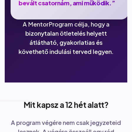
bevált csatornám, ami működik.”
A MentorProgram célja, hogy a
bizonytalan ötletelés helyett
átlátható, gyakorlatias és
követhető indulási terved legyen.
Mit kapsz a 12 hét alatt?
A program végére nem csak jegyzeteid
lesznek. A végére összeáll egy rád