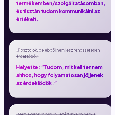
termékemben/szolgáltatásomban,
és tisztán tudom kommunikálni az
értékeit.
„Posztolok, de ebből nem lesz rendszeresen
érdeklődő.”
Helyette: “Tudom, mit kell tennem
ahhoz, hogy folyamatosan jöjjenek
az érdeklődők.”
„Nem akarok nyomulni, ezért inkább nem is