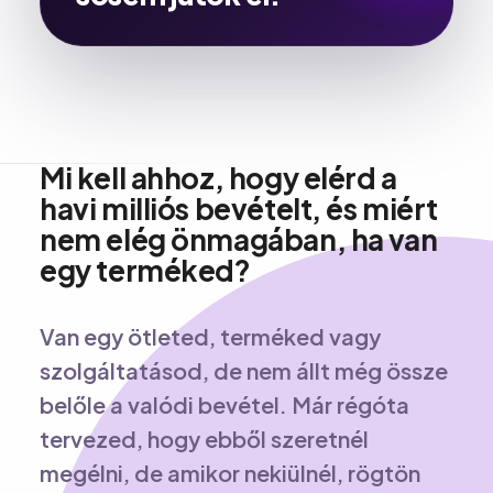
Mi kell ahhoz, hogy elérd a
havi milliós bevételt, és miért
nem elég önmagában, ha van
egy terméked?
Van egy ötleted, terméked vagy
szolgáltatásod, de nem állt még össze
belőle a valódi bevétel. Már régóta
tervezed, hogy ebből szeretnél
megélni, de amikor nekiülnél, rögtön