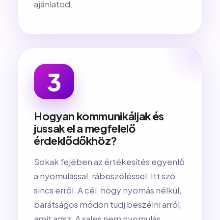
ajánlatod.
3
Hogyan kommunikáljak és
jussak el a megfelelő
érdeklődőkhöz?
Sokak fejében az értékesítés egyenlő
a nyomulással, rábeszéléssel. Itt szó
sincs erről. A cél, hogy nyomás nélkül,
barátságos módon tudj beszélni arról,
amit adsz. A sales nem nyomulás,