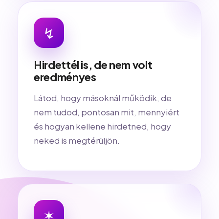
↯
Hirdettél is, de nem volt
eredményes
Látod, hogy másoknál működik, de
nem tudod, pontosan mit, mennyiért
és hogyan kellene hirdetned, hogy
neked is megtérüljön.
✶