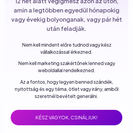
12 hét alatt végigmész azon az úton,
amin a legtöbben egyedül hónapokig
vagy évekig bolyonganak, vagy pár hét
után feladják.
Nem kell mindent előre tudnod vagy kész
vállalkozással érkezned.
Nem kell marketing szakértőnek lenned vagy
weboldallal rendelkezned.
Az a fontos, hogy legyen benned szándék,
nyitottság és egy téma, ötlet vagy irány, amiből
szeretnél bevételt generálni.
KÉSZ VAGYOK, CSINÁLJUK!