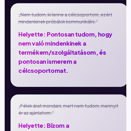
„Nem tudom, ki lenne a célcsoportom, ezért
mindenkinek próbálok kommunikálni.”
Helyette: Pontosan tudom, hogy
nem való mindenkinek a
termékem/szolgáltatásom, és
pontosan ismerem a
célcsoportomat.
„Félek árat mondani, mert nem tudom, mennyit
ér az ajánlatom.”
Helyette: Bízom a