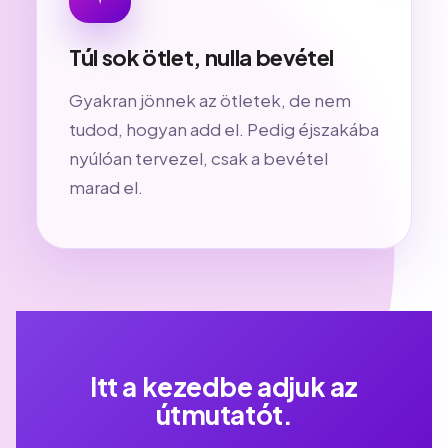
Túl sok ötlet, nulla bevétel
Gyakran jönnek az ötletek, de nem
tudod, hogyan add el. Pedig éjszakába
nyúlóan tervezel, csak a bevétel
marad el.
Itt a kezedbe adjuk az
útmutatót.