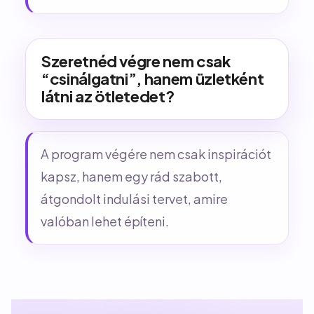
Szeretnéd végre nem csak
“csinálgatni”, hanem üzletként
látni az ötletedet?
A program végére nem csak inspirációt
kapsz, hanem egy rád szabott,
átgondolt indulási tervet, amire
valóban lehet építeni.