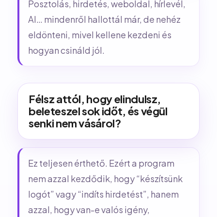
Posztolás, hirdetés, weboldal, hírlevél,
AI… mindenről hallottál már, de nehéz
eldönteni, mivel kellene kezdeni és
hogyan csináld jól.
Félsz attól, hogy elindulsz,
beleteszel sok időt, és végül
senki nem vásárol?
Ez teljesen érthető. Ezért a program
nem azzal kezdődik, hogy “készítsünk
logót” vagy “indíts hirdetést”, hanem
azzal, hogy van-e valós igény,