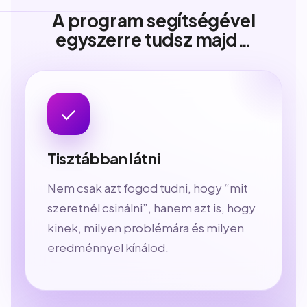
A program segítségével
egyszerre tudsz majd…
✓
Tisztábban látni
Nem csak azt fogod tudni, hogy “mit
szeretnél csinálni”, hanem azt is, hogy
kinek, milyen problémára és milyen
eredménnyel kínálod.