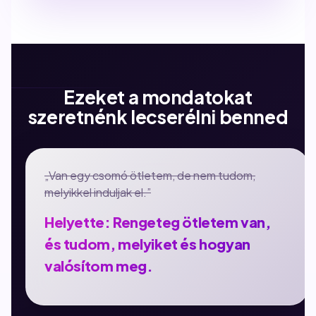
Ezeket a mondatokat
szeretnénk lecserélni benned
„Van egy csomó ötletem, de nem tudom,
melyikkel induljak el.”
Helyette: Rengeteg ötletem van,
és tudom, melyiket és hogyan
valósítom meg.