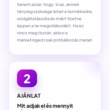
hanem azzal, hogy: ki az, akinek
tényleg szüksége lehet a termékedre,
szolgáltatásodra és miért fizetne
éppen a te megoldásodért. Ha ez
nincs meg tisztán, akkor a
marketinged csak próbálkozás marad.
2
AJÁNLAT
Mit adjak el és mennyit