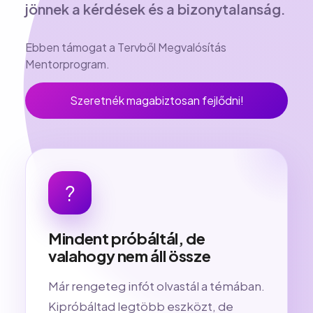
jönnek a kérdések és a bizonytalanság.
Ebben támogat a Tervből Megvalósítás
Mentorprogram.
Szeretnék magabiztosan fejlődni!
?
Mindent próbáltál, de
valahogy nem áll össze
Már rengeteg infót olvastál a témában.
Kipróbáltad legtöbb eszközt, de