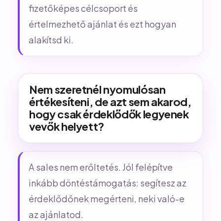
fizetőképes célcsoport és
értelmezhető ajánlat és ezt hogyan
alakítsd ki.
Nem szeretnél nyomulósan
értékesíteni, de azt sem akarod,
hogy csak érdeklődők legyenek
vevők helyett?
A sales nem erőltetés. Jól felépítve
inkább döntéstámogatás: segítesz az
érdeklődőnek megérteni, neki való-e
az ajánlatod.