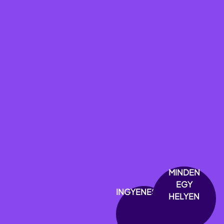
MINDEN
EGY
INGYENES
HELYEN
EGYSZERŰ
HASZNÁLAT