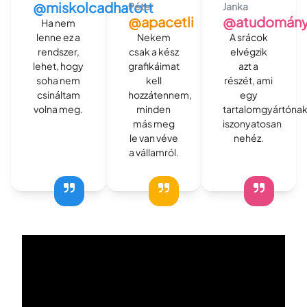
@miskolcadhatott
Péter
Janka
@apacetli
@atudomány
Ha nem
lenne ez a
Nekem
A srácok
rendszer,
csak a kész
elvégzik
lehet, hogy
grafikáimat
azt a
soha nem
kell
részét, ami
csináltam
hozzátennem,
egy
volna meg.
minden
tartalomgyártóna
más meg
iszonyatosan
le van véve
nehéz.
a vállamról.