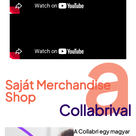
a
Saját Merchandise
Shop
Collabrival
A Collabri egy magyar