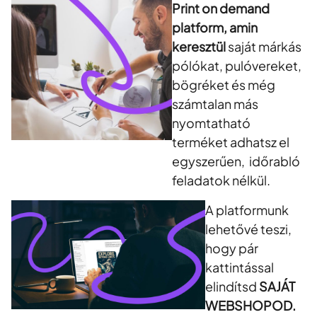
Print on demand
platform, amin
keresztül
saját márkás
pólókat, pulóvereket,
bögréket és még
számtalan más
nyomtatható
terméket adhatsz el
egyszerűen, időrabló
feladatok nélkül.
A platformunk
lehetővé teszi,
hogy pár
kattintással
elindítsd
SAJÁT
WEBSHOPOD.