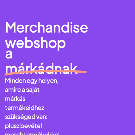
Merchandise
webshop
a
márkádnak
Minden egy helyen,
amire a saját
márkás
termékeidhez
szükséged van:
plusz bevétel
merch termékekkel