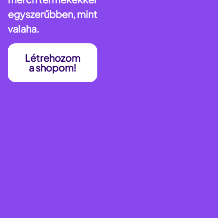
egyszerűbben, mint
valaha.
Létrehozom
a shopom!