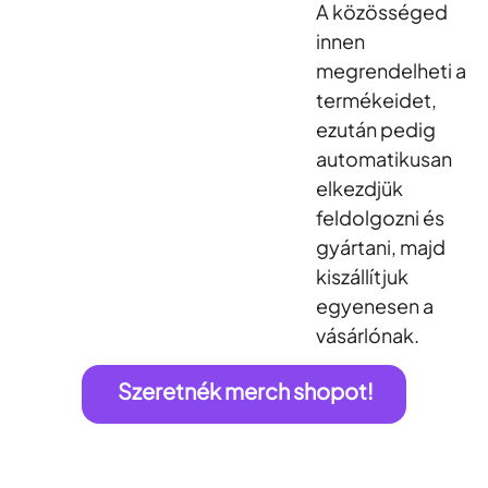
A közösséged
innen
megrendelheti a
termékeidet,
ezután pedig
automatikusan
elkezdjük
feldolgozni és
gyártani, majd
kiszállítjuk
egyenesen a
vásárlónak.
Szeretnék merch shopot!