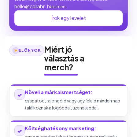
hello@collabri.hu
címen.
Írok egy levelet
Miért jó
ELŐNYÖK
választás a
merch?
Növeli a márkaismertséget:
✓
csapatod, rajongóid vagy ügyfeleid minden nap
találkoznak a logóddal, üzeneteddel.
Költséghatékony marketing:
✓
egy egyszeri befektetés hosszú ideig működik