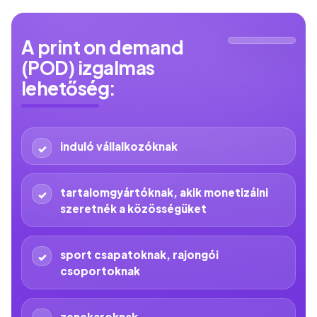
A print on demand
(POD) izgalmas
lehetőség:
induló vállalkozóknak
tartalomgyártóknak, akik monetizálni
szeretnék a közösségüket
sport csapatoknak, rajongói
csoportoknak
zenekaroknak