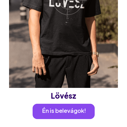
Lövész
Én is belevágok!