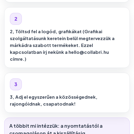
2
2, Töltsd fel a logód, grafikákat (Grafikai
szolgáltatásunk keretein belül megtervezzük a
márkádra szabott termékeket. Ezzel
kapcsolatban írj nekünk a
hello@collabri.hu
címre.)
3
3, Adj el egyszerűen a közösségednek,
rajongóidnak, csapatodnak!
A többit mi intézzük: a nyomtatástól a
csomagoláson át a kiszállításig.