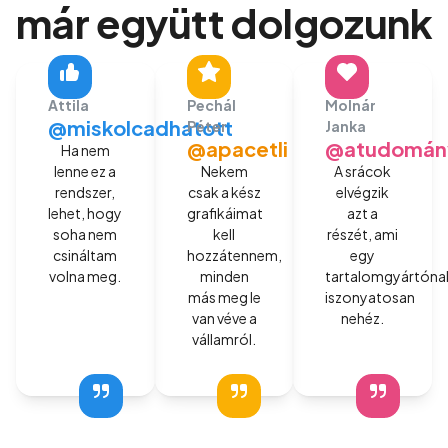
már együtt dolgozunk
Attila
Pechál
Molnár
@miskolcadhatott
Péter
Janka
@apacetli
@atudomán
Ha nem
lenne ez a
Nekem
A srácok
rendszer,
csak a kész
elvégzik
lehet, hogy
grafikáimat
azt a
soha nem
kell
részét, ami
csináltam
hozzátennem,
egy
volna meg.
minden
tartalomgyártóna
más meg le
iszonyatosan
van véve a
nehéz.
vállamról.