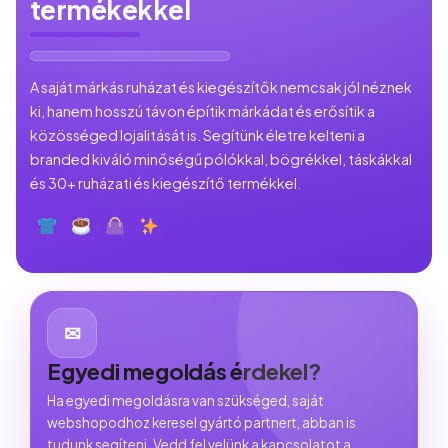
termékekkel
A saját márkás ruházat és kiegészítők nemcsak jól néznek
ki, hanem hosszú távon építik márkádat és erősítik a
közösséged lojalitását is. Segítünk életre kelteni a
branded kiváló minőségű pólókkal, bögrékkel, táskákkal
és 30+ ruházati és kiegészítő termékkel.
✉
Egyedi megoldás érdekel?
Ha egyedi megoldásra van szükséged, saját
webshopodhoz keresel gyártó partnert, abban is
tudunk segíteni. Vedd fel velünk a kapcsolatot a