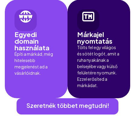
Egyedi
Márkajel
domain
nyomtatás
használata
Tölts fel egy világos
és sötét logót, amit a
Építi a márkád, még
ruha nyakának a
hitelesebb
belsejébe vagy külső
megjelenést ad a
felületére nyomunk.
vásárlóidnak.
Ezzel erősíted a
márkádat.
Szeretnék többet megtudni!