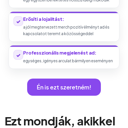
Erősíti a lojalitást:
✓
a jól megtervezett merch pozitív élményt ad és
kapcsolatot teremt a közösségeddel
Professzionális megjelenést ad:
✓
egységes, igényes arculat bármilyen eseményen
Én is ezt szeretném!
Ezt mondják, akikkel