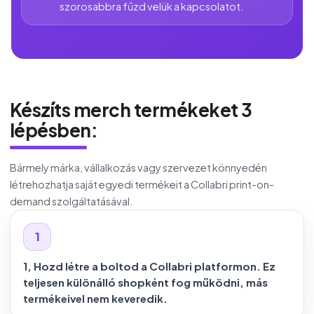
szorosabbra fűzd velük a kapcsolatot.
Készíts merch termékeket 3
lépésben:
Bármely márka, vállalkozás vagy szervezet könnyedén
létrehozhatja saját egyedi termékeit a Collabri print-on-
demand szolgáltatásával.
1
1, Hozd létre a boltod a Collabri platformon. Ez
teljesen különálló shopként fog működni, más
termékeivel nem keveredik.