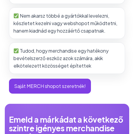
Nem akarsz többé a gyártókkal levelezni,
készletet kezelni vagy webshopot működtetni,
hanem kiadnád egy hozzáértő csapatnak.
Tudod, hogy merchandise egy hatékony
bevételszerző eszköz azok számára, akik
elkötelezett közösséget építettek
Saját MERCH shopot szeretnék!
Emeld a márkádat a következő
szintre igényes merchandise