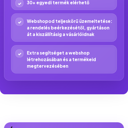
30+ egyedi termék elérhető
Webshopod teljeskörű üzemeltetése:
a rendelés beérkezésétől, gyártáson
át a kiszállításig a vásárlóidnak
Extra segítséget a webshop
létrehozásában és a termékeid
megtervezésében