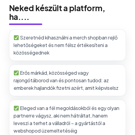
Neked készült a platform,
ha....​
Szeretnéd kihasználni a merch shopban rejlő
lehetőségeket és nem félsz értékesíteni a
közösségednek
Erős márkád, közösséged vagy
rajongótáborod van és pontosan tudod: az
emberek hajlandók fizetni azért, amit képviselsz
Eleged van a fél megoldásokból és egy olyan
partnerre vágysz, aki nem hátráltat, hanem
leveszi a terhet a válladról – a gyártástól a
webshopod üzemeltetéséig