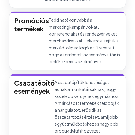
Promóciós
Tedd hatékonyabbá a
marketingkampányokat,
termékek
konferenciákat és rendezvényeket
merchandise-zal. Helyezd el rajtuk a
márkád, céged logóját, üzeneteit,
hogy az emberek az esemény után is
emlékezzenek az élményre.
Csapatépítő
A csapatépítők lehetőséget
adnak a munkatársaknak, hogy
események
közelebb kerüljenek egymáshoz.
A márkázott termékek feldobják
a hangulatot, erősítik az
összetartozás érzését, ami jobb
együttműködéshez és nagyobb
produktivitáshoz vezet.