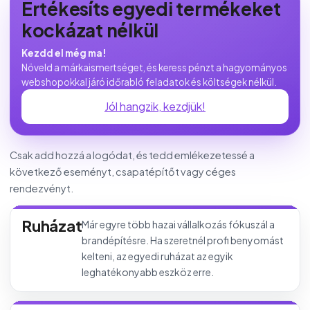
Értékesíts egyedi termékeket
kockázat nélkül
Kezdd el még ma!
Növeld a márkaismertséget, és keress pénzt a hagyományos
webshopokkal járó időrabló feladatok és költségek nélkül.
Jól hangzik, kezdjük!
Csak add hozzá a logódat, és tedd emlékezetessé a
következő eseményt, csapatépítőt vagy céges
rendezvényt.
Ruházat
Már egyre több hazai vállalkozás fókuszál a
brandépítésre. Ha szeretnél profi benyomást
kelteni, az egyedi ruházat az egyik
leghatékonyabb eszköz erre.