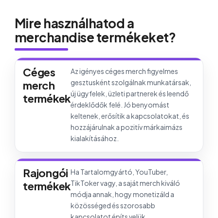
Mire használhatod a
merchandise termékeket?
Céges
Az igényes céges merch figyelmes
gesztusként szolgálnak munkatársak,
merch
új ügyfelek, üzleti partnerek és leendő
termékek
érdeklődők felé. Jó benyomást
keltenek, erősítik a kapcsolatokat, és
hozzájárulnak a pozitív márkaimázs
kialakításához.
Rajongói
Ha Tartalomgyártó, YouTuber,
TikToker vagy, a saját merch kiváló
termékek
módja annak, hogy monetizáld a
közösséged és szorosabb
kapcsolatot építs velük.