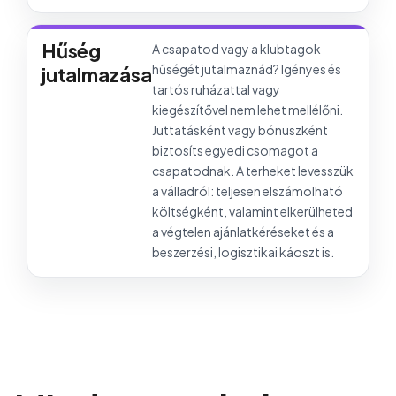
Hűség
A csapatod vagy a klubtagok
hűségét jutalmaznád? Igényes és
jutalmazása
tartós ruházattal vagy
kiegészítővel nem lehet mellélőni.
Juttatásként vagy bónuszként
biztosíts egyedi csomagot a
csapatodnak. A terheket levesszük
a válladról: teljesen elszámolható
költségként, valamint elkerülheted
a végtelen ajánlatkéréseket és a
beszerzési, logisztikai káoszt is.