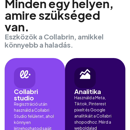
Minden egy helyen,
amire szükséged
van.
Eszközök a Collabrin, amikkel
könnyebb a haladás.
Collabri
Analitika
studio
Használd a Meta,
Tiktok, Pinterest
Regisztráció után
pixelt és Google
használd a Collabri
analítikáit a Collabri
Studio felületet, ahol
shopodhoz. Mérd a
könnyen
weboldalad
létrehozhatod saját