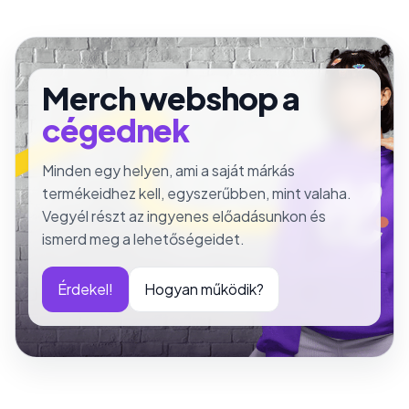
Merch webshop a
márkádnak
Minden egy helyen, ami a saját márkás
termékeidhez kell, egyszerűbben, mint valaha.
Vegyél részt az ingyenes előadásunkon és
ismerd meg a lehetőségeidet.
Érdekel!
Hogyan működik?