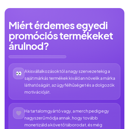
Miért érdemes egyedi
promóciós termékeket
árulnod?
A kisvállalkozásoktól a nagy szervezetekig a
saját márkás termékek kiválóan növelik a márka
láthatóságát, az ügyfélhűséget és a dolgozók
motivációját.
Ha tartalomgyártó vagy, a merch pedig egy
nagyszerű módja annak, hogy tovább
monetizáld a követőtáborodat, és még