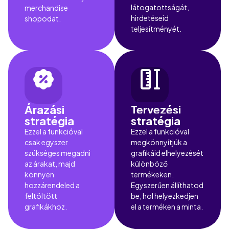
látogatottságát,
merchandise
hirdetéseid
shopodat.
teljesítményét.
Árazási
Tervezési
stratégia
stratégia
Ezzel a funkcióval
Ezzel a funkcióval
csak egyszer
megkönnyítjük a
szükséges megadni
grafikáid elhelyezését
az árakat, majd
különböző
könnyen
termékeken.
hozzárendeled a
Egyszerűen állíthatod
feltöltött
be, hol helyezkedjen
grafikákhoz.
el a terméken a minta.